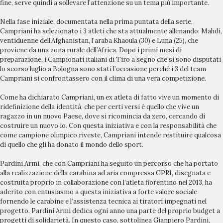
fine, serve quindi a sollevare l’attenzione su un tema più importante.
Nella fase iniziale, documentata nella prima puntata della serie,
Campriani ha selezionato i 3 atleti che sta attualmente allenando: Mahdi,
ventiduenne dell’Afghanistan, l’araba Khaoula (30) e Luna (25), che
proviene da una zona rurale dell’Africa. Dopo i primi mesi di
preparazione, i Campionati italiani di Tiro a segno che si sono disputati
lo scorso luglio a Bologna sono stati l’occasione perché i 3 del team
Campriani si confrontassero con il clima di una vera competizione.
Come ha dichiarato Campriani, un ex atleta di fatto vive un momento di
ridefinizione della identità, che per certi versi è quello che vive un
ragazzo in un nuovo Paese, dove si ricomincia da zero, cercando di
costruire un nuovo io. Con questa iniziativa e con la responsabilità che
come campione olimpico riveste, Campriani intende restituire qualcosa
di quello che gli ha donato il mondo dello sport.
Pardini Armi, che con Campriani ha seguito un percorso che ha portato
alla realizzazione della carabina ad aria compressa GPR1, disegnata e
costruita proprio in collaborazione con l’atleta fiorentino nel 2013, ha
aderito con entusiasmo a questa iniziativa a forte valore sociale
fornendo le carabine e l’assistenza tecnica ai tiratori impegnati nel
progetto. Pardini Armi dedica ogni anno una parte del proprio budget a
progetti di solidarietà. In questo caso, sottolinea Gianpiero Pardini,