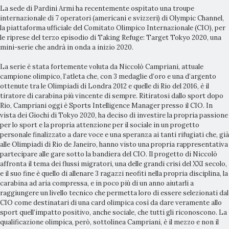
La sede di Pardini Armi ha recentemente ospitato una troupe
internazionale di 7 operatori (americani e svizzeri) di Olympic Channel,
la piattaforma ufficiale del Comitato Olimpico Internazionale (CIO), per
le riprese del terzo episodio di Taking Refuge: Target Tokyo 2020, una
mini-serie che andrà in onda a inizio 2020.
La serie è stata fortemente voluta da Niccolò Campriani, attuale
campione olimpico, l’atleta che, con 3 medaglie d’oro e una d’argento
ottenute tra le Olimpiadi di Londra 2012 e quelle di Rio del 2016, è il
tiratore di carabina più vincente di sempre. Ritiratosi dallo sport dopo
Rio, Campriani oggi è Sports Intelligence Manager presso il CIO. In
vista dei Giochi di Tokyo 2020, ha deciso di investire la propria passione
per lo sport e la propria attenzione per il sociale in un progetto
personale finalizzato a dare voce e una speranza ai tanti rifugiati che, già
alle Olimpiadi di Rio de Janeiro, hanno visto una propria rappresentativa
partecipare alle gare sotto la bandiera del CIO. Il progetto di Niccolò
affronta il tema dei flussi migratori, una delle grandi crisi del XXI secolo,
e il suo fine è quello di allenare 3 ragazzi neofiti nella propria disciplina, la
carabina ad aria compressa, e in poco più di un anno aiutarli a
raggiungere un livello tecnico che permetta loro di essere selezionati dal
CIO come destinatari di una card olimpica così da dare veramente allo
sport quell’impatto positivo, anche sociale, che tutti gli riconoscono. La
qualificazione olimpica, però, sottolinea Campriani, è il mezzo e non il