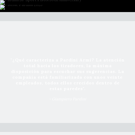
"¿Qué caracteriza a Pardini Armi? La atención
total hacia los tiradores, la máxima
disposición para escuchar sus sugerencias. La
compañía está familiarizada con unos veinte
empleados, todos ellos crecidos dentro de
estas paredes".
- Giampiero Pardini