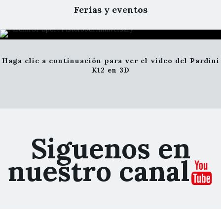
Ferias y eventos
IWA OutdoorClassics 2026
IWA OutdoorClassics 2025
Haga clic a continuación para ver el video del Pardini
K12 en 3D
Siguenos en
nuestro canal