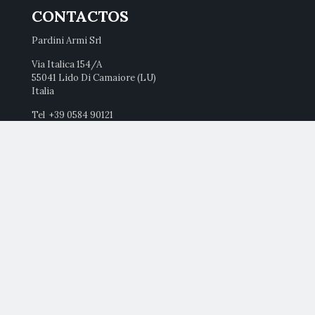
CONTACTOS
Pardini Armi Srl
Via Italica 154/A
55041 Lido Di Camaiore (LU)
Italia
Tel +39 0584 90121
Fax +39 0584 90122
info@pardini.it
P.IVA 01199200468
Privacy
Privacy policy
Cookie policy