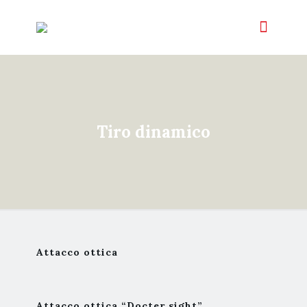
Tiro dinamico
Attacco ottica
Attacco ottica “Docter sight”