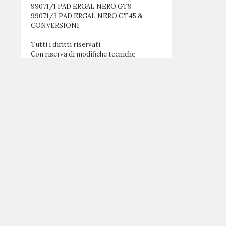
99071/1 PAD ERGAL NERO GT9
99071/3 PAD ERGAL NERO GT45 &
CONVERSIONI
Tutti i diritti riservati
Con riserva di modifiche tecniche
Armi Sportive dal 1976
FOLLOW US
CONTATTI
Pardini Armi Srl
Via Italica 154/A
55041 Lido Di Camaiore (LU)