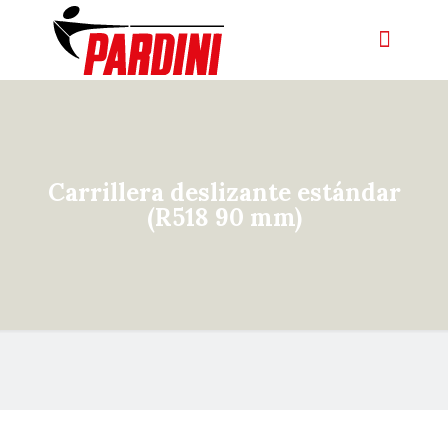
Carrillera deslizante estándar
(R518 90 mm)