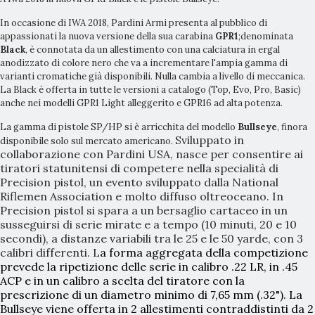
In occasione di IWA 2018, Pardini Armi presenta al pubblico di
appassionati la nuova versione della sua carabina
GPR1
;denominata
Black
, è connotata da un allestimento con una calciatura in ergal
anodizzato di colore nero che va a incrementare l'ampia gamma di
varianti cromatiche già disponibili. Nulla cambia a livello di meccanica.
La Black è offerta in tutte le versioni a catalogo (Top, Evo, Pro, Basic)
anche nei modelli GPR1 Light alleggerito e GPR16 ad alta potenza.
La gamma di pistole SP/HP si è arricchita del modello
Bullseye
, finora
Sviluppato in
disponibile solo sul mercato americano.
collaborazione con Pardini USA, nasce per consentire ai
tiratori statunitensi di competere nella specialità di
Precision pistol, un evento sviluppato dalla National
Riflemen Association e molto diffuso oltreoceano. In
Precision pistol si spara a un bersaglio cartaceo in un
susseguirsi di serie mirate e a tempo (10 minuti, 20 e 10
secondi), a distanze variabili tra le 25 e le 50 yarde, con 3
calibri differenti. L
a forma aggregata della competizione
prevede la ripetizione delle serie in calibro .22 LR, in .45
ACP e in un calibro a scelta del tiratore con la
prescrizione di un diametro minimo di 7,65 mm (.32"). La
Bullseye viene offerta in 2 allestimenti contraddistinti da 2