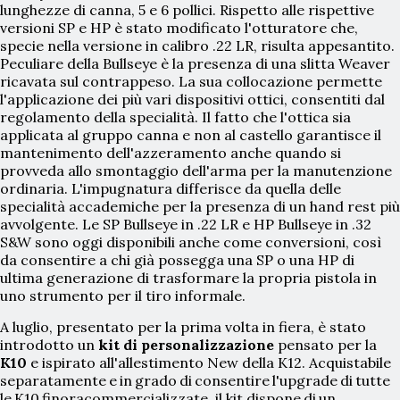
lunghezze di canna, 5 e 6 pollici. Rispetto alle rispettive
versioni SP e HP è stato modificato l'otturatore che,
specie nella versione in calibro .22 LR, risulta appesantito.
Peculiare della Bullseye è la presenza di una slitta Weaver
ricavata sul contrappeso. La sua collocazione permette
l'applicazione dei più vari dispositivi ottici, consentiti dal
regolamento della specialità. Il fatto che l'ottica sia
applicata al gruppo canna e non al castello garantisce il
mantenimento dell'azzeramento anche quando si
provveda allo smontaggio dell'arma per la manutenzione
ordinaria. L'impugnatura differisce da quella delle
specialità accademiche per la presenza di un hand rest più
avvolgente. Le SP Bullseye in .22 LR e HP Bullseye in .32
S&W sono oggi disponibili anche come conversioni, così
da consentire a chi già possegga una SP o una HP di
ultima generazione di trasformare la propria pistola in
uno strumento per il tiro informale.
A luglio, presentato per la prima volta in fiera, è stato
introdotto un
kit di personalizzazione
pensato per la
K10
e ispirato all'allestimento New della K12. Acquistabile
separatamente
e
in
grado
di
consentire
l'upgrade
di
tutte
le
K10
finora
commercializzate,
il kit
dispone
di
un