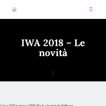
IWA 2018 – Le
novità
A Iwa 2018 la nuova GPR1 Black e le pistole Bullseye.