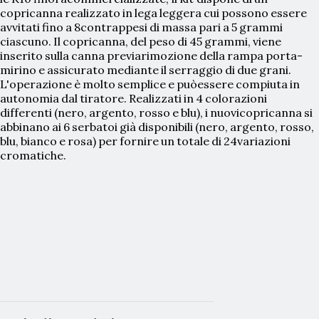
copricanna
realizzato
in
lega
leggera
cui
possono
essere
avvitati
fino
a
8
contrappesi
di
massa
pari
a
5
grammi
ciascuno
.
Il
copricanna,
del
peso
di
45
grammi,
viene
inserito
sulla
canna
previa
rimozione
della
rampa
porta-
mirino
e
assicurato
mediante
il
serraggio
di
due
grani.
L'operazione
è
molto
semplice
e
può
essere
compiuta
in
autonomia
dal
tiratore.
Realizzati
in
4
colorazioni
differenti
(nero,
argento,
rosso
e
blu),
i
nuovi
copricanna
si
abbinano
ai
6
serbatoi
già
disponibili
(nero,
argento,
rosso,
blu,
bianco
e
rosa)
per
fornire
un
totale
di
24
variazioni
cromatiche.