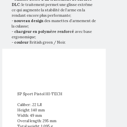
DLC
: le traitement permet une glisse extrême
ce qui augmente la stabilité de l’arme en la
rendant encore plus performante;
-
nouveau design
des manettes d’armement de
la culasse;
-
chargeur en polymère renforcé
avec base
ergonomique;
-
couleur
British green / Noir.
SP Sport Pistol HI-TECH
Caliber: .22 LR
Height: 140 mm
Width: 49 mm
Overal length: 295 mm
Total weight: 1.095 g