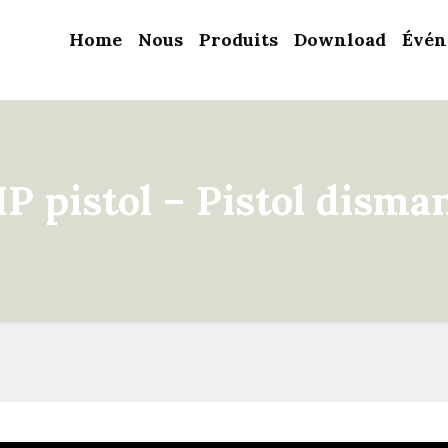
Home
Nous
Produits
Download
Évén
 pistol – Pistol disma