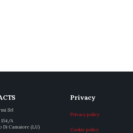
ACTS
Privacy
rmi Srl
Privacy policy
a 154/A
o Di Camaiore (LU)
Cookie policy