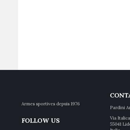
CONT
Armes sportives depuis 1976
Pardini A
Via Italic
FOLLOW US
55041 Lid