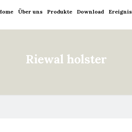
Home
Über uns
Produkte
Download
Ereigni
Riewal holster