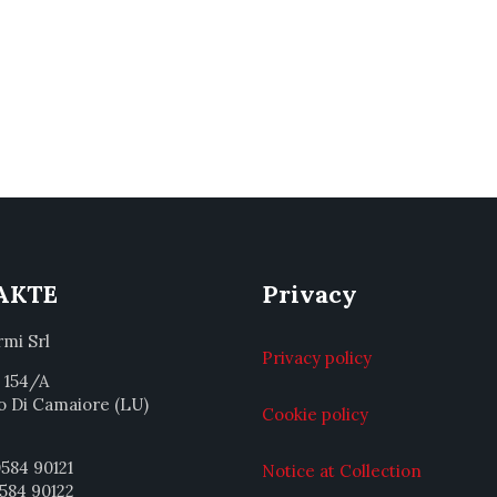
AKTE
Privacy
rmi Srl
Privacy policy
a 154/A
o Di Camaiore (LU)
Cookie policy
584 90121
Notice at Collection
584 90122