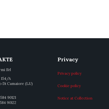
AKTE
Privacy
rmi Srl
Privacy policy
a 154/A
o Di Camaiore (LU)
Cookie policy
584 90121
Notice at Collection
584 90122