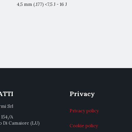
4,5 mm (.177) <7,5 J - 16 J
ATTI
Privacy
rmi Srl
Privacy policy
a 154/A
o Di Camaiore (LU)
Cookie policy