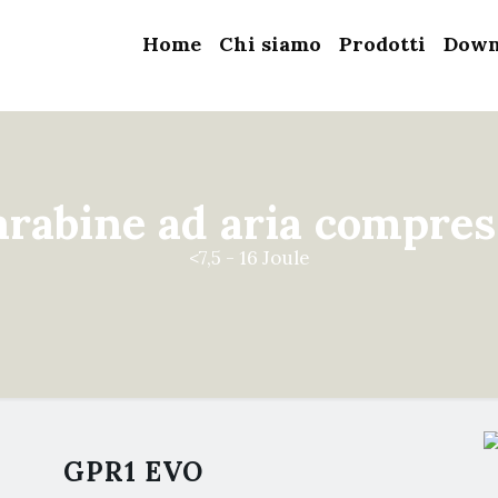
Home
Chi siamo
Prodotti
Down
arabine ad aria compres
<7,5 - 16 Joule
GPR1 EVO