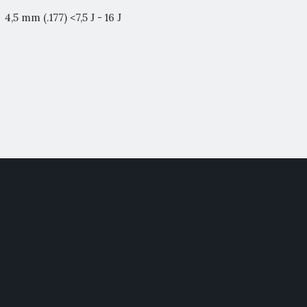
4,5 mm (.177) <7,5 J - 16 J