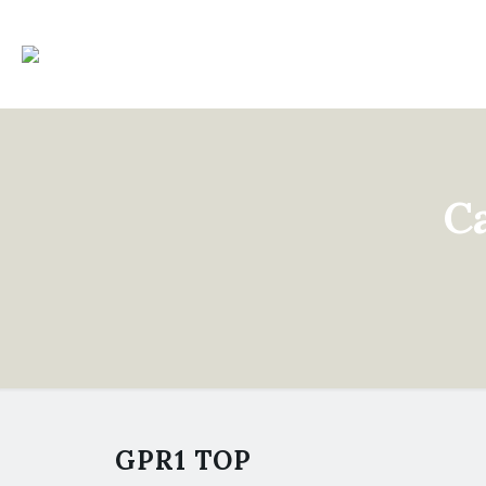
C
GPR1 TOP