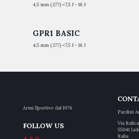
4,5 mm (.177) <7,5 J - 16 J
GPR1 BASIC
4,5 mm (.177) <7,5 J - 16 J
CONT
Armi Sportive dal 1976
Pardini A
Via Italic
FOLLOW US
55041 Lid
Italia